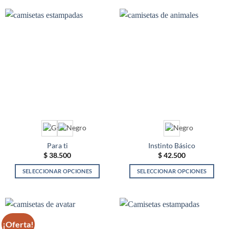
Para ti
Instinto Básico
$
38.500
$
42.500
SELECCIONAR OPCIONES
SELECCIONAR OPCIONES
Este
Este
producto
producto
tiene
tiene
múltiples
múltiples
¡Oferta!
variantes.
variantes.