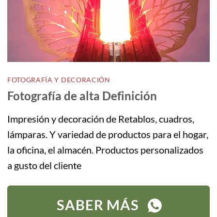
página
página
de
de
producto
producto
FOTOGRAFÍA
Y DECORACIÓN
Fotografía de alta Definición
Impresión y decoración de Retablos, cuadros,
lámparas. Y variedad de productos para el hogar,
la oficina, el almacén. Productos personalizados
a gusto del cliente
SABER MÁS