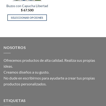
Buzos con Capucha Libertad
$
67.500
SELECCIONAR OPCIONES
Este
producto
tiene
múltiples
variantes.
NOSOTROS
Las
opciones
se
Ofrecemos productos de alta calidad. Realiza sus propias
pueden
ideas.
elegir
Creamos diseños a su gusto.
en
la
No dude en escribirnos para ayudarte a crear tus propias
página
productos personalizados.
de
producto
ETIQUETAS