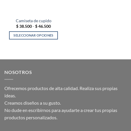
Camiseta de cupido
Rango
$
38.500
-
$
46.500
de
precios:
SELECCIONAR OPCIONES
desde
$ 38.500
Este
hasta
producto
$ 46.500
tiene
múltiples
variantes.
NOSOTROS
Las
opciones
se
Ofrecemos productos de alta calidad. Realiza sus propias
pueden
ideas.
elegir
Creamos diseños a su gusto.
en
la
No dude en escribirnos para ayudarte a crear tus propias
página
productos personalizados.
de
producto