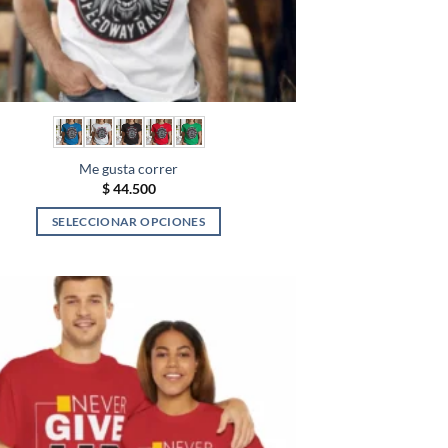
Me gusta correr
$
44.500
SELECCIONAR OPCIONES
Este
producto
tiene
múltiples
variantes.
Las
opciones
se
pueden