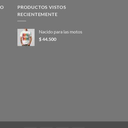
variantes.
SO
PRODUCTOS VISTOS
Las
RECIENTEMENTE
opciones
se
pueden
Nacido para las motos
elegir
$
44.500
en
la
página
de
producto