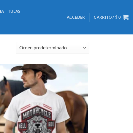
HA
TULAS
ACCEDER
CARRITO /
$
0