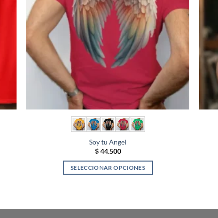
se
pueden
elegir
en
la
página
de
producto
Soy tu Angel
$
44.500
SELECCIONAR OPCIONES
Este
producto
tiene
múltiples