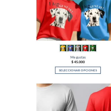
elegir
en
la
página
de
producto
Me gustas
$
45.000
SELECCIONAR OPCIONES
Este
producto
tiene
múltiples
variantes.
Las
opciones