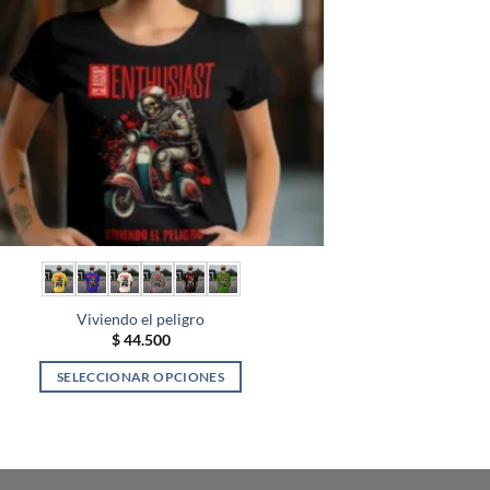
se
pueden
elegir
en
la
página
de
producto
Viviendo el peligro
$
44.500
SELECCIONAR OPCIONES
Este
producto
tiene
múltiples