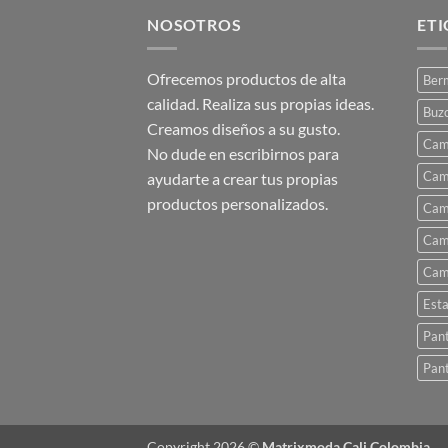
opciones
NOSOTROS
ET
se
pueden
Ofrecemos productos de alta
Ber
elegir
calidad. Realiza sus propias ideas.
en
Buz
Creamos diseños a su gusto.
la
Cam
No dude en escribirnos para
página
Cam
de
ayudarte a crear tus propias
producto
productos personalizados.
Cam
Cam
Cam
Est
Pant
Pant
Copyright 2026 ©
Matrixmoda Cali Colombia