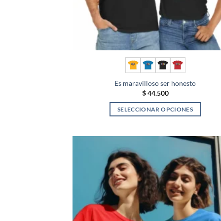
Es maravilloso ser honesto
$
44.500
SELECCIONAR OPCIONES
Este
producto
tiene
múltiples
variantes.
Las
opciones
se
pueden