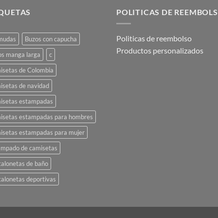
variantes.
IQUETAS
POLITICAS DE REEMBOL
Las
opciones
Politicas de reembolso
mudas
Buzos con capucha
se
Productos personalizados
pueden
os manga larga
c
elegir
isetas de Colombia
en
la
isetas de navidad
página
isetas estampadas
de
isetas estampadas para hombres
producto
isetas estampadas para mujer
ampado de camisetas
alonetas de baño
alonetas deportivas