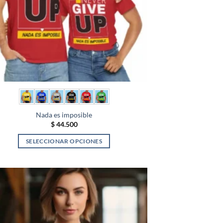
elegir
en
la
página
de
producto
Nada es imposible
$
44.500
SELECCIONAR OPCIONES
Este
producto
tiene
múltiples
variantes.
Las
opciones