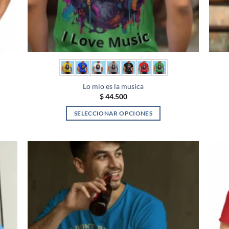
Lo mio es la musica
$
44.500
SELECCIONAR OPCIONES
Este
producto
tiene
múltiples
variantes.
Las
opciones
se
pueden