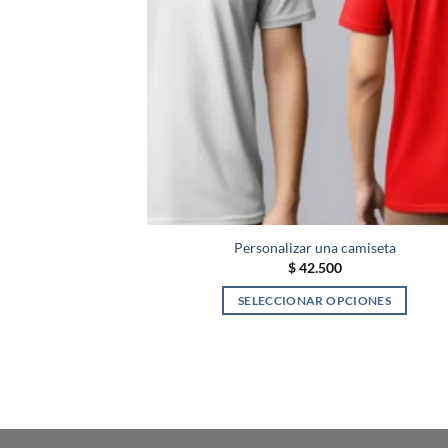
se
pueden
elegir
en
la
página
de
producto
Personalizar una camiseta
$
42.500
SELECCIONAR OPCIONES
Este
producto
tiene
múltiples
variantes.
Las