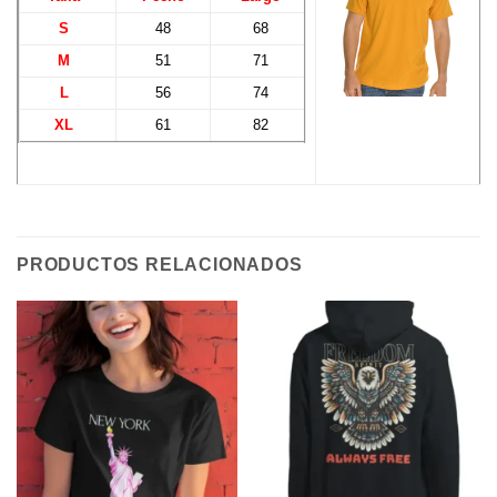
S
48
68
M
51
71
L
56
74
XL
61
82
PRODUCTOS RELACIONADOS