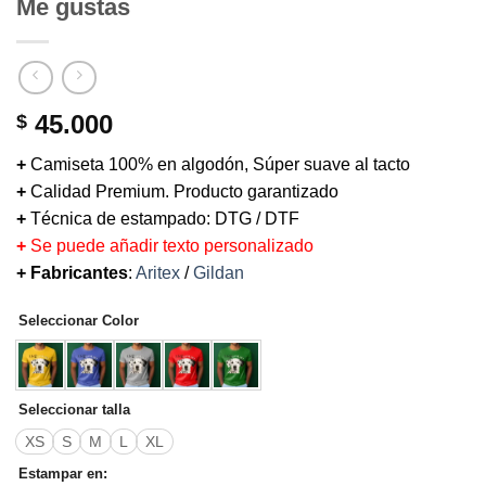
Me gustas
45.000
$
+
Camiseta 100% en algodón, Súper suave al tacto
+
Calidad Premium. Producto garantizado
+
Técnica de estampado: DTG / DTF
+
Se puede añadir texto personalizado
+ Fabricantes
:
Aritex
/
Gildan
Seleccionar Color
Seleccionar talla
XS
S
M
L
XL
Estampar en: