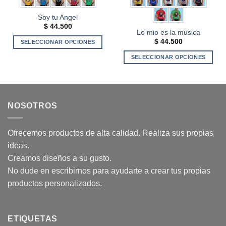
producto
de
Soy tu Angel
producto
$
44.500
Lo mio es la musica
$
44.500
SELECCIONAR OPCIONES
Este
SELECCIONAR OPCIONES
producto
Este
tiene
producto
múltiples
tiene
variantes.
múltiples
NOSOTROS
Las
variantes.
opciones
Las
se
opciones
Ofrecemos productos de alta calidad. Realiza sus propias
pueden
se
ideas.
elegir
pueden
Creamos diseños a su gusto.
en
elegir
la
No dude en escribirnos para ayudarte a crear tus propias
en
página
productos personalizados.
la
de
página
producto
de
producto
ETIQUETAS