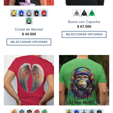
Buzos con Capucha
$
67.500
Coctel de libertad
$
44.500
SELECCIONAR OPCIONES
Este
SELECCIONAR OPCIONES
producto
Este
tiene
producto
múltiples
tiene
variantes.
múltiples
Las
variantes.
opciones
Las
se
opciones
pueden
se
elegir
pueden
en
elegir
la
en
página
la
de
página