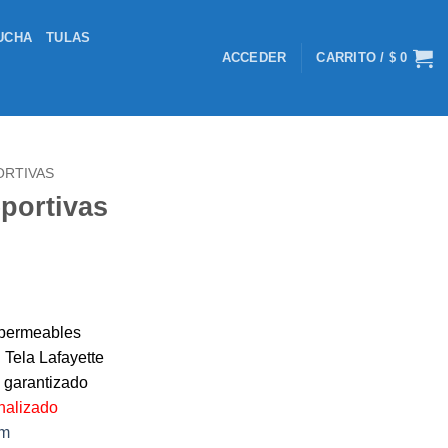
UCHA
TULAS
ACCEDER
CARRITO /
$
0
ORTIVAS
portivas
l
recio
ctual
mpermeables
s:
. Tela Lafayette
 52.500.
 garantizado
nalizado
om