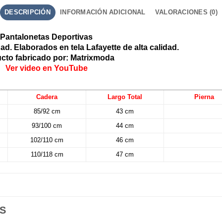
DESCRIPCIÓN
INFORMACIÓN ADICIONAL
VALORACIONES (0)
Pantalonetas Deportivas
ad. Elaborados en tela Lafayette de alta calidad.
cto fabricado por: Matrixmoda
Ver video en YouTube
Cadera
Largo Total
Pierna
85/92 cm
43 cm
93/100 cm
44 cm
102/110 cm
46 cm
110/118 cm
47 cm
S