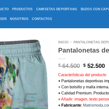
DUCTO
PRODUCTOS
CAMISETAS DEPORTIVAS
BUZOS CON CAP
ASER
NOSOTROS
CONTACTOS
INICIO
/
PANTALONETAS DEP
Pantalonetas de
El
E
64.500
52.500
$
$
precio
p
Características del producto
original
a
+
Pantalonetas deportivas i
era:
e
+
Con bolsillo y malla interna
$ 64.500.
$
+
Calidad Premium. Producto
+
Añadir imagen, texto perso
+ Fabricante
:
Matrixmoda.c