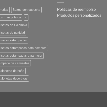
Politicas de reembolso
mudas
Buzos con capucha
Productos personalizados
os manga larga
c
isetas de Colombia
isetas de navidad
isetas estampadas
isetas estampadas para hombres
isetas estampadas para mujer
ampado de camisetas
talonetas de baño
alonetas deportivas