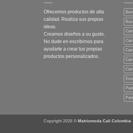
variantes.
Las
Ofrecemos productos de alta
Ber
opciones
calidad. Realiza sus propias
se
Buz
ideas.
pueden
Cam
Creamos diseños a su gusto.
elegir
Cam
No dude en escribirnos para
en
ayudarte a crear tus propias
la
Cam
página
productos personalizados.
Cam
de
Cam
producto
Est
Pan
Pant
Copyright 2026 ©
Matrixmoda Cali Colombia