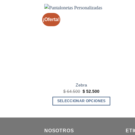
¡Oferta!
Zebra
El
El
$
64.500
$
52.500
precio
precio
original
actual
SELECCIONAR OPCIONES
era:
es:
$ 64.500.
$ 52.500.
Este
producto
tiene
múltiples
NOSOTROS
ET