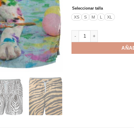
Seleccionar talla
XS
S
M
L
XL
Pantalonetas deportivas canti
AÑAD