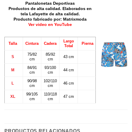
Pantalonetas Deportivas
Productos de alta calidad. Elaborados en
tela Lafayette de alta calidad.
Producto fabricado por: Matrixmoda
Ver video en YouTube
Largo
Talla
Cintura
Cadera
Pierna
Total
75/82
85/92
S
43 cm
cm
cm
84/91
93/100
M
44 cm
cm
cm
90/98
102/110
L
46 cm
cm
cm
99/105
110/118
XL
47 cm
cm
cm
PRODUCTOS RELACIONADOS