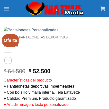
Saltar
al
contenido
INICIO
/
PANTALONETAS DEPORTIVAS
¡Oferta!
Zebra
El
El
64.500
52.500
$
$
precio
precio
Características del producto
original
actual
+
Pantalonetas deportivas impermeables
era:
es:
+
Con bolsillo y malla interna. Tela Lafayette
$ 64.500.
$ 52.500.
+
Calidad Premium. Producto garantizado
+
Añadir imagen, texto personalizado