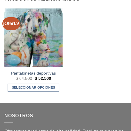
¡Oferta!
Pantalonetas deportivas
El
El
$
64.500
$
52.500
precio
precio
original
actual
SELECCIONAR OPCIONES
era:
es:
$ 64.500.
$ 52.500.
Este
producto
tiene
múltiples
NOSOTROS
variantes.
Las