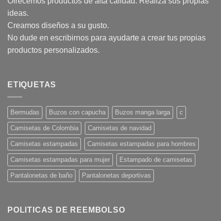
opciones
Ofrecemos productos de alta calidad. Realiza sus propias
se
ideas.
pueden
Creamos diseños a su gusto.
elegir
No dude en escribirnos para ayudarte a crear tus propias
en
productos personalizados.
la
página
de
producto
ETIQUETAS
Bermudas
Buzos con capucha
Buzos manga larga
c
Camisetas de Colombia
Camisetas de navidad
Camisetas estampadas
Camisetas estampadas para hombres
Camisetas estampadas para mujer
Estampado de camisetas
Pantalonetas de baño
Pantalonetas deportivas
POLITICAS DE REEMBOLSO