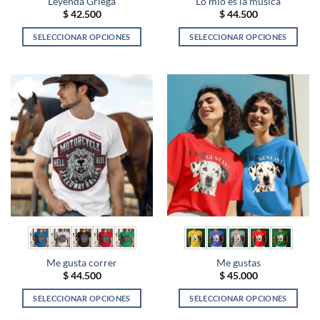
Leyenda Griega
Lo mio es la musica
$
42.500
$
44.500
SELECCIONAR OPCIONES
SELECCIONAR OPCIONES
Este
Este
producto
producto
tiene
tiene
múltiples
múltiples
variantes.
variantes.
Las
Las
opciones
opciones
se
se
pueden
pueden
elegir
elegir
en
en
la
la
página
página
de
de
Me gusta correr
Me gustas
producto
producto
$
44.500
$
45.000
SELECCIONAR OPCIONES
SELECCIONAR OPCIONES
Este
Este