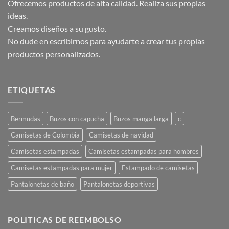
Ofrecemos productos de alta calidad. Realiza sus propias
en
en
ideas.
la
la
Creamos diseños a su gusto.
página
página
de
de
No dude en escribirnos para ayudarte a crear tus propias
producto
producto
productos personalizados.
ETIQUETAS
Bermudas
Buzos con capucha
Buzos manga larga
c
Camisetas de Colombia
Camisetas de navidad
Camisetas estampadas
Camisetas estampadas para hombres
Camisetas estampadas para mujer
Estampado de camisetas
Pantalonetas de baño
Pantalonetas deportivas
POLITICAS DE REEMBOLSO