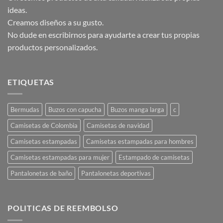
se
se
ideas.
pueden
pueden
Creamos diseños a su gusto.
elegir
elegir
No dude en escribirnos para ayudarte a crear tus propias
en
en
productos personalizados.
la
la
página
página
de
de
producto
producto
ETIQUETAS
Bermudas
Buzos con capucha
Buzos manga larga
c
Camisetas de Colombia
Camisetas de navidad
Camisetas estampadas
Camisetas estampadas para hombres
Camisetas estampadas para mujer
Estampado de camisetas
Pantalonetas de baño
Pantalonetas deportivas
POLITICAS DE REEMBOLSO