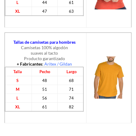
L
44
61
XL
47
63
Tallas de camisetas para hombres
Camisetas 100% algodón
suaves al tacto
Producto garantizado
+ Fabricantes
:
Aritex
/
Gildan
Talla
Pecho
Largo
S
48
68
M
51
71
L
56
74
XL
61
82