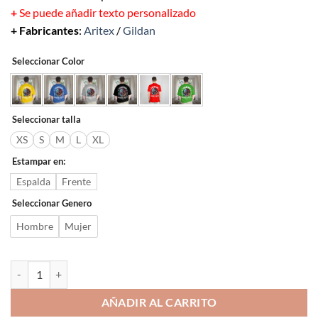
+
Se puede añadir texto personalizado
+ Fabricantes
:
Aritex
/
Gildan
Seleccionar Color
Seleccionar talla
XS
S
M
L
XL
Estampar en:
Espalda
Frente
Seleccionar Genero
Hombre
Mujer
Leyenda Griega cantidad
AÑADIR AL CARRITO