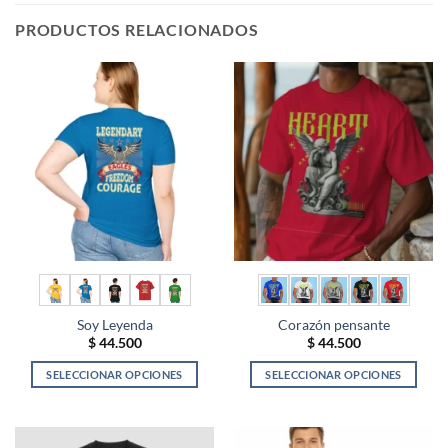
PRODUCTOS RELACIONADOS
Soy Leyenda
Corazón pensante
$
44.500
$
44.500
SELECCIONAR OPCIONES
SELECCIONAR OPCIONES
Este
Este
producto
producto
tiene
tiene