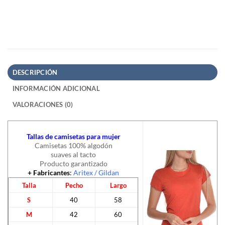
DESCRIPCIÓN
INFORMACIÓN ADICIONAL
VALORACIONES (0)
Tallas de camisetas para mujer
Camisetas 100% algodón
suaves al tacto
Producto garantizado
+ Fabricantes
:
Aritex
/
Gildan
Talla
Pecho
Largo
S
40
58
M
42
60