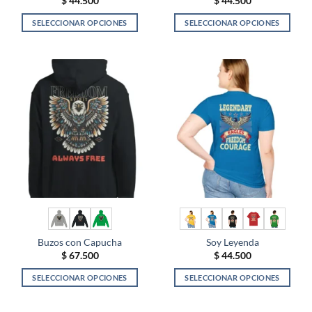
$
44.500
$
44.500
SELECCIONAR OPCIONES
SELECCIONAR OPCIONES
Este
Este
producto
producto
tiene
tiene
múltiples
múltiples
variantes.
variantes.
Las
Las
opciones
opciones
se
se
pueden
pueden
elegir
elegir
en
en
la
la
página
página
de
de
Buzos con Capucha
Soy Leyenda
producto
producto
$
67.500
$
44.500
SELECCIONAR OPCIONES
SELECCIONAR OPCIONES
Este
Este
producto
producto