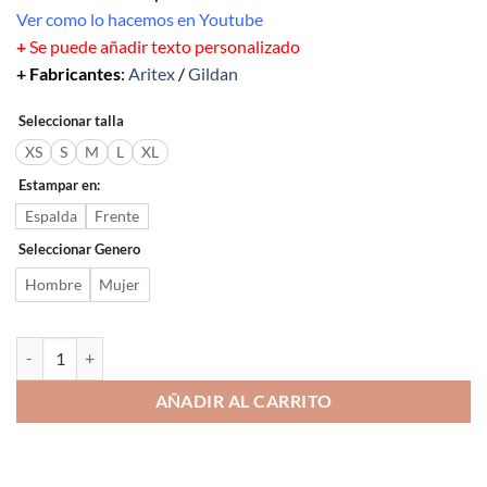
Ver como lo hacemos en Youtube
+
Se puede añadir texto personalizado
+ Fabricantes
:
Aritex
/
Gildan
Seleccionar talla
XS
S
M
L
XL
Estampar en:
Espalda
Frente
Seleccionar Genero
Hombre
Mujer
Buzo manga larga cantidad
AÑADIR AL CARRITO