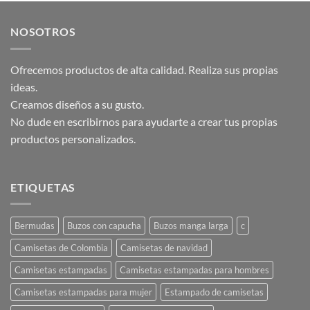
tiene
tiene
múltiples
múltiples
NOSOTROS
variantes.
variantes.
Las
Las
opciones
opciones
Ofrecemos productos de alta calidad. Realiza sus propias
se
se
ideas.
pueden
pueden
Creamos diseños a su gusto.
elegir
elegir
No dude en escribirnos para ayudarte a crear tus propias
en
en
productos personalizados.
la
la
página
página
de
de
producto
producto
ETIQUETAS
Bermudas
Buzos con capucha
Buzos manga larga
c
Camisetas de Colombia
Camisetas de navidad
Camisetas estampadas
Camisetas estampadas para hombres
Camisetas estampadas para mujer
Estampado de camisetas