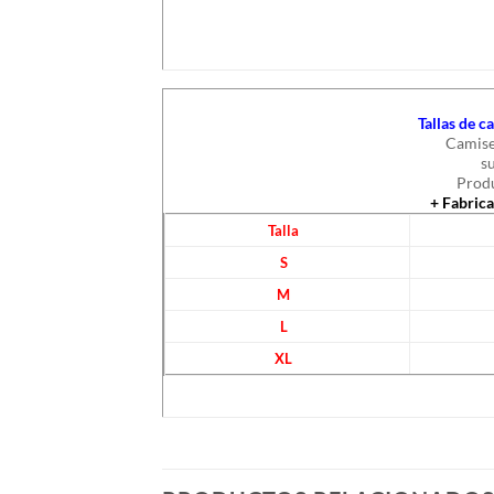
Tallas de 
Camise
s
Produ
+ Fabric
Talla
S
M
L
XL