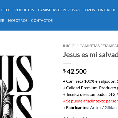
UCTO
PRODUCTOS
CAMISETAS DEPORTIVAS
BUZOS CON CAPUC
SER
NOSOTROS
CONTACTOS
INICIO
/
CAMISETAS ESTAMPA
Jesus es mi salva
42.500
$
+
Camiseta 100% en algodón, S
+
Calidad Premium. Producto 
+
Técnica de estampado: DTG 
+
Se puede añadir texto perso
+ Fabricantes
:
Aritex
/
Gildan