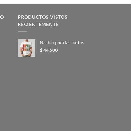
producto
tiene
múltiples
SO
PRODUCTOS VISTOS
variantes.
RECIENTEMENTE
Las
opciones
Nacido para las motos
se
pueden
$
44.500
elegir
en
la
página
de
producto