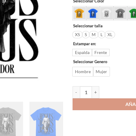
Seleccionar Color
Seleccionar talla
XS
S
M
L
XL
Estampar en:
Espalda
Frente
Seleccionar Genero
Hombre
Mujer
Jesus es mi salvador cantidad
AÑA