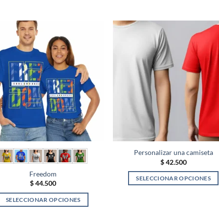
S
Personalizar una camiseta
$
42.500
Freedom
SELECCIONAR OPCIONES
$
44.500
Este
SELECCIONAR OPCIONES
producto
Este
tiene