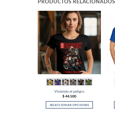
PRODUCTOS RELACIONADO
Viviendo el peligro
$
44.500
SELECCIONAR OPCIONES
Este