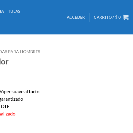
HA
TULAS
ACCEDER
CARRITO /
$
0
DAS PARA HOMBRES
dor
úper suave al tacto
garantizado
/ DTF
nalizado