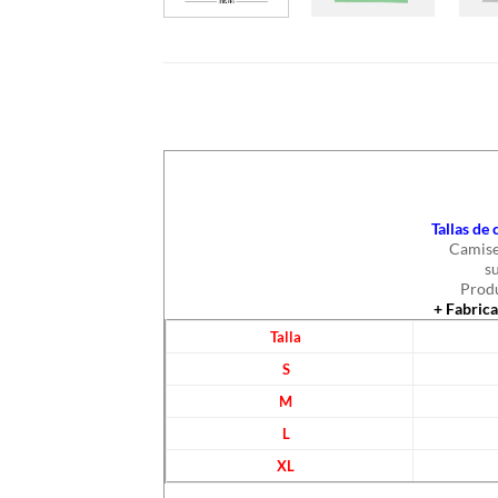
Tallas de
Camise
s
Produ
+ Fabric
Talla
S
M
L
XL