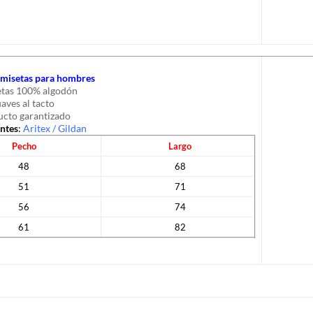
camisetas para hombres
tas 100% algodón
uaves al tacto
cto garantizado
antes
:
Aritex
/
Gildan
Pecho
Largo
48
68
51
71
56
74
61
82