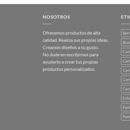
producto
tiene
múltiples
NOSOTROS
ET
variantes.
Las
Ofrecemos productos de alta
Ber
opciones
calidad. Realiza sus propias ideas.
se
Buz
Creamos diseños a su gusto.
pueden
Cam
No dude en escribirnos para
elegir
Cam
ayudarte a crear tus propias
en
productos personalizados.
la
Cam
página
Cam
de
Cam
producto
Est
Pant
Pant