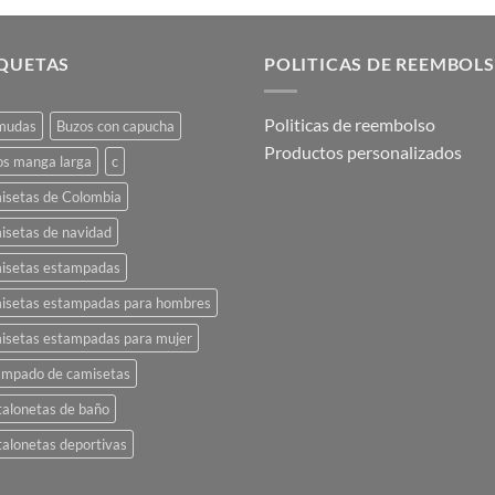
producto
múltiples
tiene
variantes.
múltiples
Las
IQUETAS
POLITICAS DE REEMBOL
variantes.
opciones
Las
se
Politicas de reembolso
mudas
Buzos con capucha
opciones
pueden
Productos personalizados
se
os manga larga
c
elegir
pueden
en
isetas de Colombia
elegir
la
isetas de navidad
en
página
la
de
isetas estampadas
página
producto
isetas estampadas para hombres
de
isetas estampadas para mujer
producto
ampado de camisetas
alonetas de baño
alonetas deportivas