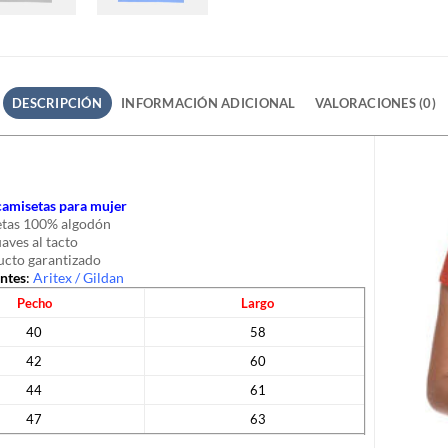
DESCRIPCIÓN
INFORMACIÓN ADICIONAL
VALORACIONES (0)
 camisetas para mujer
tas 100% algodón
uaves al tacto
cto garantizado
antes
:
Aritex
/
Gildan
Pecho
Largo
40
58
42
60
44
61
47
63