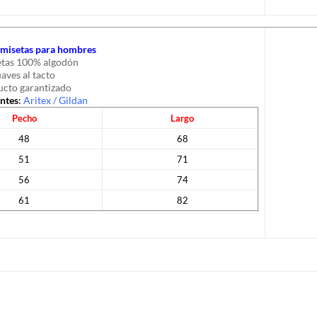
camisetas para hombres
tas 100% algodón
uaves al tacto
cto garantizado
antes
:
Aritex
/
Gildan
Pecho
Largo
48
68
51
71
56
74
61
82
S