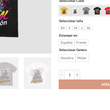
Seleccionar Color
Seleccionar talla
XS
S
M
L
XL
Estampar en:
Espalda
Frente
Seleccionar Genero
Hombre
Mujer
Virtual conexión cantidad
AÑA