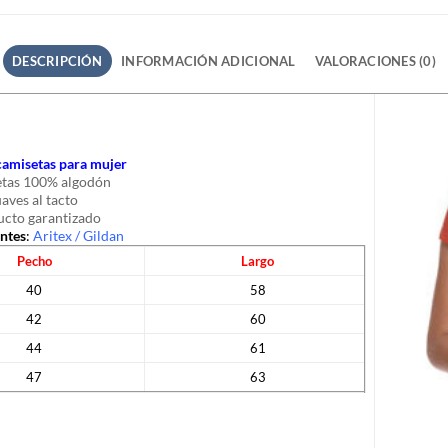
DESCRIPCIÓN
INFORMACIÓN ADICIONAL
VALORACIONES (0)
 camisetas para mujer
tas 100% algodón
uaves al tacto
cto garantizado
antes
:
Aritex
/
Gildan
Pecho
Largo
40
58
42
60
44
61
47
63