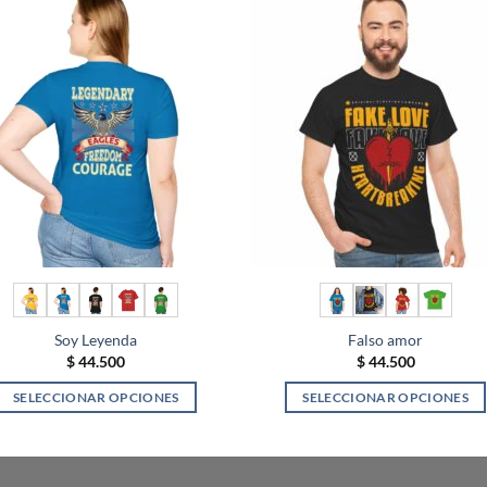
Soy Leyenda
Falso amor
$
44.500
$
44.500
SELECCIONAR OPCIONES
SELECCIONAR OPCIONES
Este
Este
producto
producto
tiene
tiene