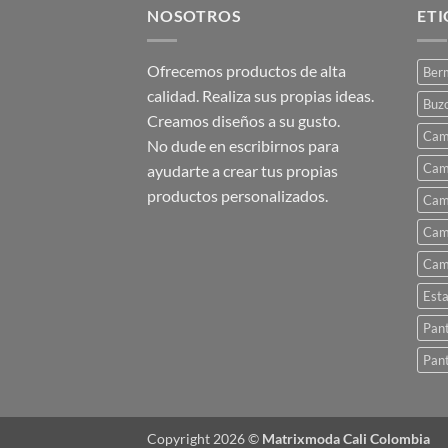
múltiples
NOSOTROS
ET
variantes.
Las
Ofrecemos productos de alta
Ber
opciones
calidad. Realiza sus propias ideas.
se
Buz
Creamos diseños a su gusto.
pueden
Cam
No dude en escribirnos para
elegir
Cam
ayudarte a crear tus propias
en
productos personalizados.
la
Cam
página
Cam
de
Cam
producto
Est
Pant
Pant
Copyright 2026 ©
Matrixmoda Cali Colombia