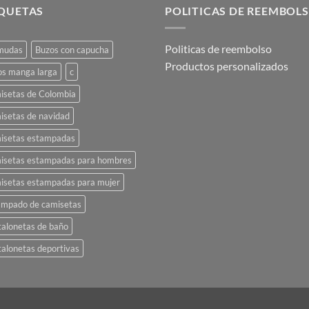
múltiples
múltiples
IQUETAS
POLITICAS DE REEMBOL
variantes.
variantes.
Las
Las
Politicas de reembolso
mudas
Buzos con capucha
opciones
opciones
Productos personalizados
se
se
os manga larga
c
pueden
pueden
isetas de Colombia
elegir
elegir
isetas de navidad
en
en
la
la
isetas estampadas
página
página
isetas estampadas para hombres
de
de
isetas estampadas para mujer
producto
producto
ampado de camisetas
alonetas de baño
alonetas deportivas