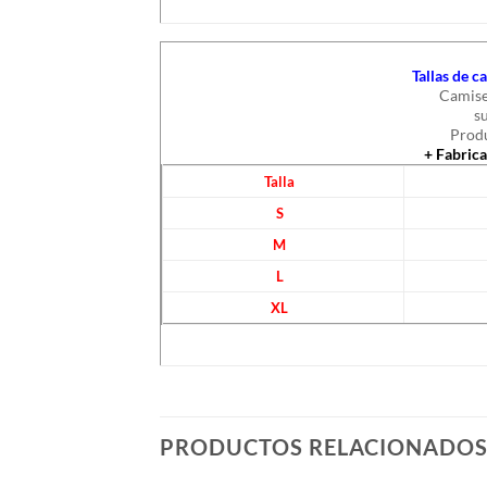
Tallas de 
Camise
s
Produ
+ Fabric
Talla
S
M
L
XL
PRODUCTOS RELACIONADO