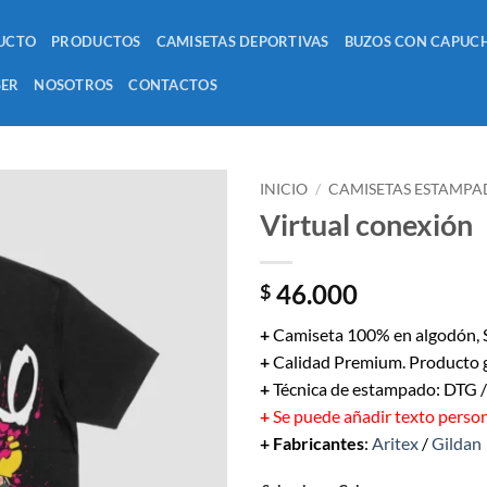
UCTO
PRODUCTOS
CAMISETAS DEPORTIVAS
BUZOS CON CAPUC
SER
NOSOTROS
CONTACTOS
INICIO
/
CAMISETAS ESTAMPA
Virtual conexión
46.000
$
+
Camiseta 100% en algodón, S
+
Calidad Premium. Producto 
+
Técnica de estampado: DTG 
+
Se puede añadir texto perso
+ Fabricantes
:
Aritex
/
Gildan