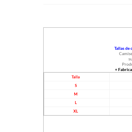
Tallas de
Camise
s
Produ
+ Fabric
Talla
S
M
L
XL