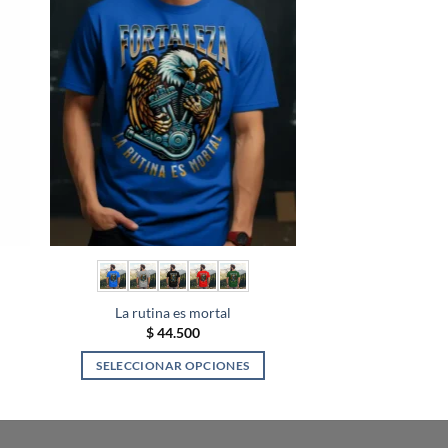
La rutina es mortal
$
44.500
SELECCIONAR OPCIONES
Este
producto
tiene