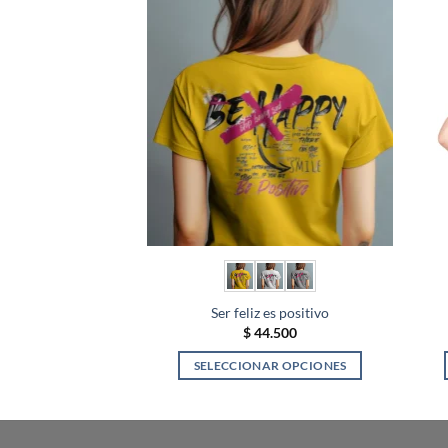
Ser feliz es positivo
$
44.500
SELECCIONAR OPCIONES
Este
producto
tiene